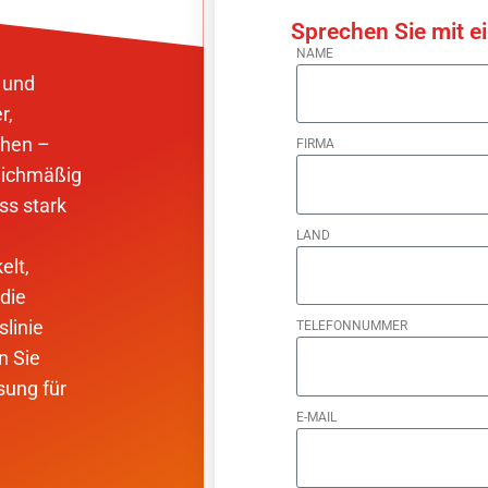
Sprechen Sie mit e
NAME
 und
r,
ehen –
FIRMA
eichmäßig
ss stark
LAND
elt,
 die
slinie
TELEFONNUMMER
n Sie
sung für
E-MAIL