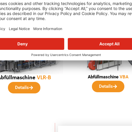
Unsere weiteren Lösungen ansehen
Abfüllmaschine
VBA
Abfüllmaschine
VLR-B
Details
Details
senden