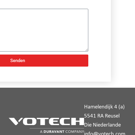
Senden
Hamelendijk 4 (a)
5541 RA Reusel
Die Niederlande
info@votech.com