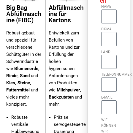
en
Big Bag
Abfüllmasch
NAME
Abfüllmasch
ine für
ine (FIBC)
Kartons
FIRMA
Robust gebaut
Entwickelt zum
und speziell für
Befüllen von
verschiedene
Kartons und zur
LAND
Schüttgüter in der
Erfüllung der
Schwerindustrie
hohen
wie
Blumenerde,
hygienischen
TELEFONNUMMER
Rinde, Sand
und
Anforderungen
Kies, Steine,
von Produkten
Futtermittel
und
wie
Milchpulver,
vieles mehr
Backzutaten
und
E-MAIL
konzipiert.
mehr.
Robuste
Präzise
WIE
vertikale
servogesteuerte
KÖNNEN
Hubbewegung
Dosierung
WIR