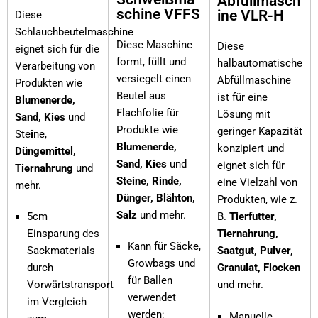
Abfüllmasch
schine VFFS
ine VLR-H
Diese
Schlauchbeutelmaschine
Diese Maschine
Diese
eignet sich für die
formt, füllt und
halbautomatische
Verarbeitung von
versiegelt einen
Abfüllmaschine
Produkten wie
Beutel aus
ist für eine
Blumenerde,
Flachfolie für
Lösung mit
Sand, Kies
und
Produkte wie
geringer Kapazität
Ste
i
ne,
Blumenerde,
konzipiert und
Düngemittel,
Sand, Kies
und
eignet sich für
Tiernahrung
und
Steine, Rinde,
eine Vielzahl von
mehr.
Dünger, Blähton,
Produkten, wie z.
Salz
und mehr.
B.
Tierfutter,
5cm
Tiernahrung,
Einsparung des
Kann für Säcke,
Saatgut, Pulver,
Sackmaterials
Growbags und
Granulat, Flocken
durch
für Ballen
und mehr.
Vorwärtstransport
verwendet
im Vergleich
werden;
Manuelle