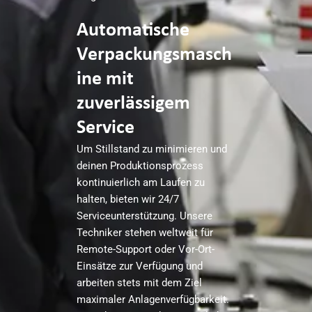
Automatische
Verpackungsmasch
ine mit
zuverlässigem
Service
Um Stillstand zu minimieren und
deinen Produktionsprozess
kontinuierlich am Laufen zu
halten, bieten wir 24/7
Serviceunterstützung. Unsere
Techniker stehen weltweit für
Remote-Support oder Vor-Ort-
Einsätze zur Verfügung und
arbeiten stets mit dem Ziel
maximaler Anlagenverfügbarkeit.