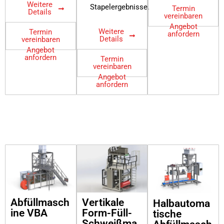
Weitere
Stapelergebnisse.
Termin
Details
vereinbaren
Angebot
Weitere
Termin
anfordern
Details
vereinbaren
Angebot
anfordern
Termin
vereinbaren
Angebot
anfordern
Abfüllmasch
Vertikale
Halbautoma
ine VBA
Form-Füll-
tische
Schweißma