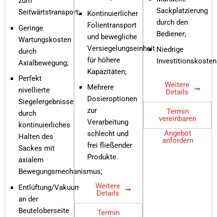
zum
Sackplatzierung
Seitwärtstransport;
Kontinuierlicher
durch den
Folientransport
Geringe
Bediener;
und bewegliche
Wartungskosten
Versiegelungseinheit
Niedrige
durch
für höhere
Investitionskosten
Axialbewegung;
Kapazitäten;
Perfekt
Weitere
Mehrere
nivellierte
Details
Dosieroptionen
Siegelergebnisse
zur
Termin
durch
vereinbaren
Verarbeitung
kontinuierliches
Angebot
schlecht und
Halten des
anfordern
frei fließender
Sackes mit
Produkte.
axialem
Bewegungsmechanismus;
Weitere
Entlüftung/Vakuum
Details
an der
Beuteloberseite
Termin