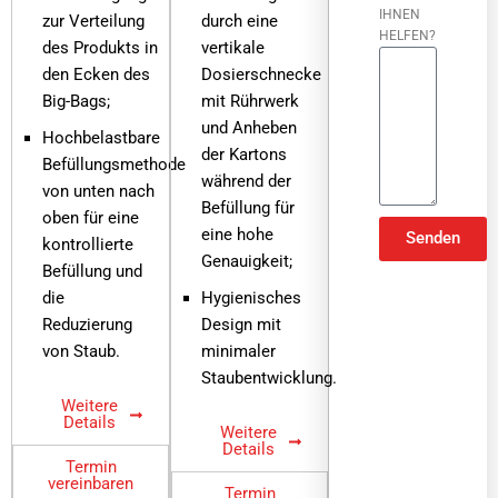
IHNEN
zur Verteilung
durch eine
HELFEN?
des Produkts in
vertikale
den Ecken des
Dosierschnecke
Big-Bags;
mit Rührwerk
und Anheben
Hochbelastbare
der Kartons
Befüllungsmethode
während der
von unten nach
Befüllung für
oben für eine
eine hohe
Senden
kontrollierte
Genauigkeit;
Befüllung und
ALTERNATIVE:
die
Hygienisches
Reduzierung
Design mit
von Staub.
minimaler
Staubentwicklung.
Weitere
Details
Weitere
Details
Termin
vereinbaren
Termin