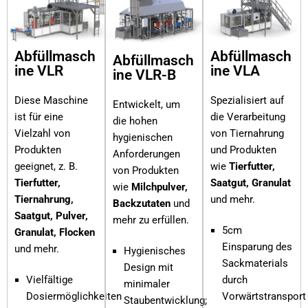
Abfüllmasch
Abfüllmasch
Abfüllmasch
ine VLR
ine VLA
ine VLR-B
Diese Maschine
Spezialisiert auf
Entwickelt, um
ist für eine
die Verarbeitung
die hohen
Vielzahl von
von Tiernahrung
hygienischen
Produkten
und Produkten
Anforderungen
geeignet, z. B.
wie
Tierfutter,
von Produkten
Tierfutter,
Saatgut, Granulat
wie
Milchpulver,
Tiernahrung,
und mehr.
Backzutaten
und
Saatgut, Pulver,
mehr zu erfüllen.
5cm
Granulat, Flocken
Einsparung des
und mehr.
Hygienisches
Sackmaterials
Design mit
Vielfältige
durch
minimaler
Dosiermöglichkeiten
Vorwärtstransport
Staubentwicklung;