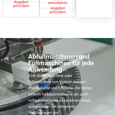
Angebot
vereinbaren
anfordern
Angebot
anfordern
Abfüllmaschinen und
Füllmaschinen für jede
Anwendung
Eine Abfüllmaschine oder
Füllmaschine von Votech steigert
Produktivität und Effizienz. Wir bieten
sowohl halbautomatische als auch
vollautomatische Absackmaschinen,
ausgestattet mit integrierten
Abfüllanlagen und