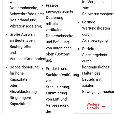
wie
im Vergleich
Präzise
Dosierschnecke,
zum
servogesteuerte
Schwerkraftdosierer,
Seitwärtstransport
Dosierung
Dosierband und
Geringe
mittels
Vibrationsdosierer;
Wartungskosten
vertikaler
Große Auswahl
durch
Dosierschnecke
an Beuteltypen,
Axialbewegung;
und Befüllung
Beutelgrößen
von unten nach
Perfektes
und
oben (Bottom-
Siegelergebnis
Verschließmethoden;
up);
durch
Doppeldosierung
kontinuierliches
Produkt- und
für hohe
Halten des
Sackkopfentlüftung
Kapazitäten
Beutels mit
zur
oder
axialem
Stabilisierung,
Einzeldosierung
Bewegungsmechan
Minimierung
für geringere
von Luft und
Kapazitäten.
Weitere
Verbesserung
Details
der