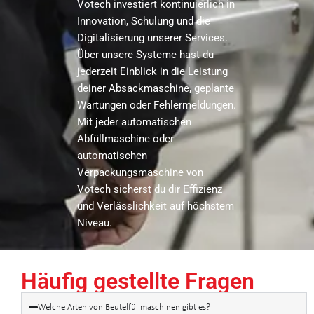
Votech investiert kontinuierlich in
Innovation, Schulung und die
Digitalisierung unserer Services.
Über unsere Systeme hast du
jederzeit Einblick in die Leistung
deiner Absackmaschine, geplante
Wartungen oder Fehlermeldungen.
Mit jeder automatischen
Abfüllmaschine oder
automatischen
Verpackungsmaschine von
Votech sicherst du dir Effizienz
und Verlässlichkeit auf höchstem
Niveau.
Häufig gestellte Fragen
Welche Arten von Beutelfüllmaschinen gibt es?