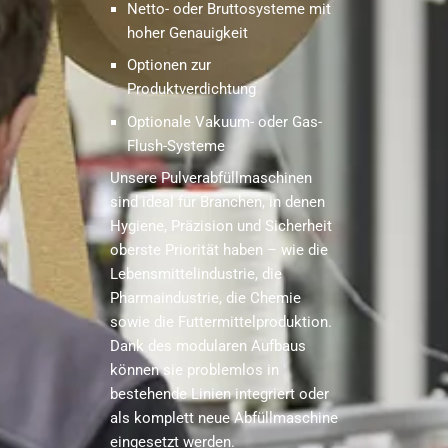
Netto- oder Bruttosysteme mit
hoher Genauigkeit
Optionen zur
Produktverdichtung
Optionale Vakuum- oder Gas-
Flush-Systeme
Unsere Pulverabfüllmaschinen
sind ideal für Branchen, in denen
Hygiene, Präzision und Sicherheit
oberste Priorität haben – wie die
Lebensmittelindustrie, die
Pharmaindustrie, die Chemie
sowie die Futtermittelproduktion.
Dank des modularen Aufbaus
können sie problemlos in
bestehende Linien integriert oder
als komplett neue Abfüllmaschine
eingesetzt werden.