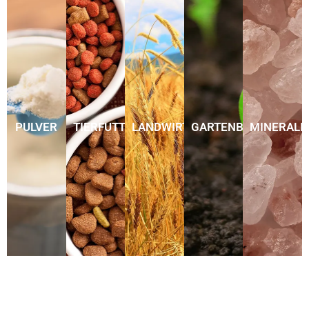
PULVER
TIERFUTTER
LANDWIRTSCHAFT
GARTENBAU
MINERALI