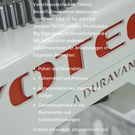
Verschlusstechniken. Unsere
Beutelfüllmaschinen verarbeiten
Säcke von 5 bis 50 kg und sind
geeignet für Offensäcke, Ventilsäcke,
Big Bags sowie Schlauchfoliensäcke.
Wir liefern unter anderem
Abfüllmaschinen für Anwendungen in
folgenden Bereichen:
Pulver und Mineralien
Futtermittel und Premixe
Agrarprodukte wie Saatgut und
Dünger
Gartenbauprodukte wie
Blumenerde und
Substratmischungen
Votech entwickelt, programmiert und