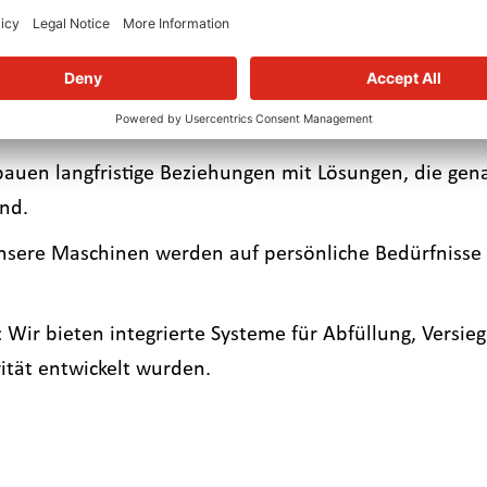
1000 abgeschlossenen Projekten bieten wir unvergleichl
 24/7-Service-Team steht bereit, um Ihnen zu helfen
auen langfristige Beziehungen mit Lösungen, die gena
nd.
sere Maschinen werden auf persönliche Bedürfnisse 
ir bieten integrierte Systeme für Abfüllung, Versiege
vität entwickelt wurden.