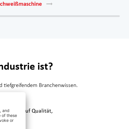
schweißmaschine
dustrie ist?
nd tiefgreifendem Branchenwissen.
it Fokus auf Qualität,