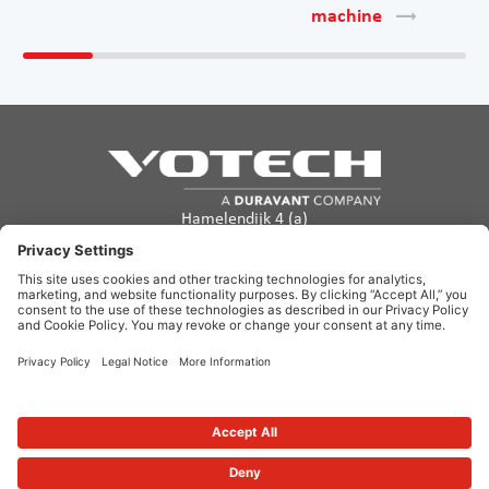
machine
Hamelendijk 4 (a)
5541 RA Reusel
The Netherlands
info@votech.com
+31 13 820 0357
Privacy Policy
Terms of use
Cookie Policy
Disclaimer
Site Map
Copyright ©2026. Votech. All rights reserved.