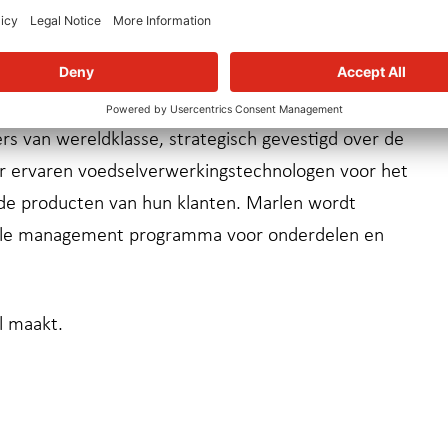
sch personeel adviseren, schakelen en werken
n bedrijf te creëren.
's werelds toonaangevende
s van wereldklasse, strategisch gevestigd over de
r ervaren voedselverwerkingstechnologen voor het
 de producten van hun klanten. Marlen wordt
ycle management programma voor onderdelen en
l maakt.