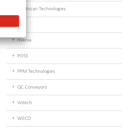
Multiscan Technologies
NPI
nVenia
POSS
PPM Technologies
QC Conveyors
Votech
WECO