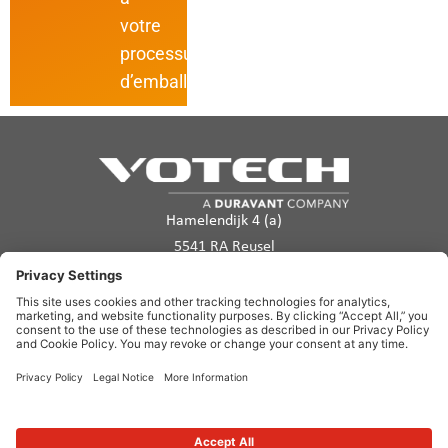
votre
processus
d’emballage.
Hamelendijk 4 (a)
5541 RA Reusel
Les Pays-Bas
info@votech.com
+32 2 555 11 70
Politique de confidentialité
Conditions d’utilisation
Politique en matière de cookies
Avertissement
Plan du site