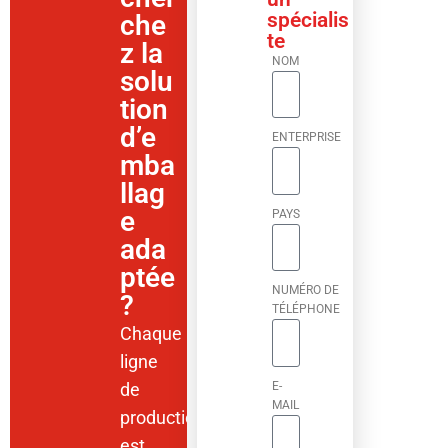
spécialis
che
te
z la
NOM
solu
tion
d’e
ENTERPRISE
mba
llag
e
PAYS
ada
ptée
NUMÉRO DE
?
TÉLÉPHONE
Chaque
ligne
de
E-
MAIL
production
est