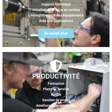
Support technique
Installation et mise en service
L’enregistrement des équipements
Aide aux applications
En savoir plus
PRODUCTIVITÉ
Formation
Plans de service
Audits
Gestion de projet
Améliorations et retrofits
Programmes de service client