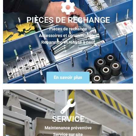
PIÈCES DE RECHANGE
Pièces de rechange
Accessoires et consommables
Réparation et remise à neuf
En savoir plus
SERVICE
Maintenance préventive
Service sur site