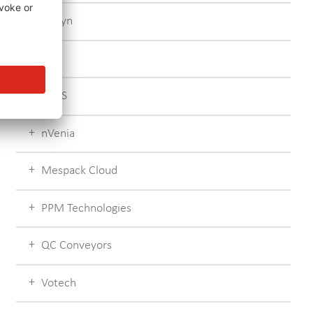
Pattyn
NPI
POSS
nVenia
Mespack Cloud
PPM Technologies
QC Conveyors
Votech