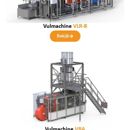
Vulmachine
VLR-B
Bekijk
Vulmachine
VBA