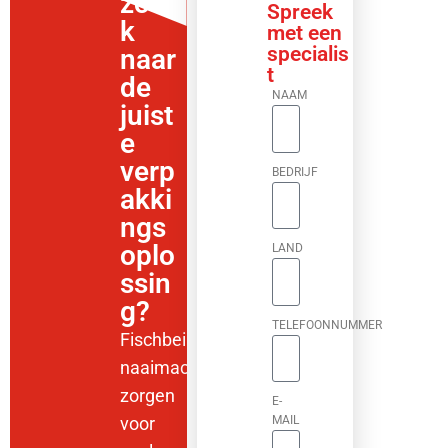
zoe
Spreek
k
met een
specialis
naar
t
de
NAAM
juist
e
verp
BEDRIJF
akki
ngs
oplo
LAND
ssin
g?
TELEFOONNUMMER
Fischbein-
naaimachines
zorgen
E-
voor
MAIL