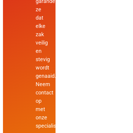
garanderen
ze
dat
elke
zak
veilig
en
stevig
wordt
genaaid.
Neem
contact
op
met
onze
specialisten