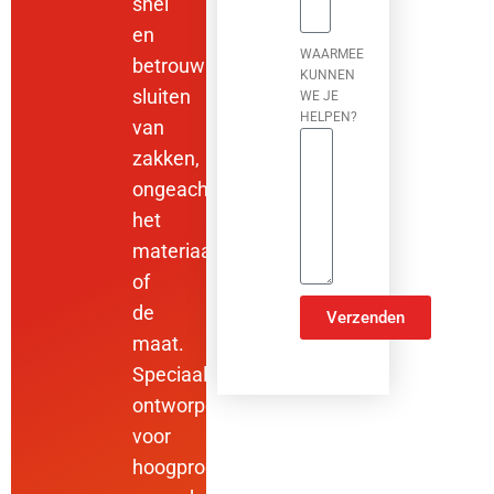
snel
en
WAARMEE
betrouwbaar
KUNNEN
sluiten
WE JE
HELPEN?
van
zakken,
ongeacht
het
materiaal
of
de
Verzenden
maat.
ALTERNATIVE:
Speciaal
ontworpen
voor
hoogproductie,